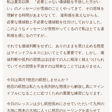
私は夏至以降、『必要じゃない価値観を手放した方がい
い』のメッセージが雪崩のごとくやってきて、その意味を
理解する時間があまりなくて、 違和感を覚えながらも、
必要な価値観と不必要な価値観を仕分けしておりました。
このようなメッセージが突然やってくるので私はとても違
和感を感じるのですが…
それでも価値判断をせずに、ありのままを受け止める態度
はマインドフルネスにおいてとても重要です。しかし、価
値判断や批判の習慣はほぼ全ての人に根深く植えつけられ
ていてその習慣を手放すのは簡単なことではありません。
今日は満月?慈悲の瞑想しませんか？
慈悲の瞑想は私たちを批判的な態度から解放し真にマイン
ドフルになることに近づくための重要な練習になります。
今日のレッスンは少し瞑想長めにさせていただいて九州の
大地に熊本の大地に人々に慈悲のヒーリングを送らせて