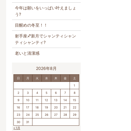
今年は願いをいっぱい叶えましょ
う?
目醒めの冬至！！
射手座♐️新月でシャンティシャン
ティシャンティ?
老いと清潔感
2026年8月
日
月
火
水
木
金
土
1
2
3
4
5
6
7
8
9
10
11
12
13
14
15
16
17
18
19
20
21
22
23
24
25
26
27
28
29
30
31
« 1月