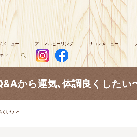
グメニュー
アニマルヒーリング
サロンメニュー
ガモド
search
Q&Aから運気､体調良くしたい
調良くしたい〜