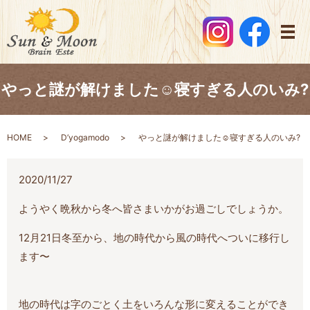
メ
やっと謎が解けました☺️寝すぎる人のいみ?
HOME
D’yogamodo
やっと謎が解けました☺️寝すぎる人のいみ?
2020/11/27
ようやく晩秋から冬へ皆さまいかがお過ごしでしょうか。
12月21日冬至から、地の時代から風の時代へついに移行し
ます〜
地の時代は字のごとく土をいろんな形に変えることができ