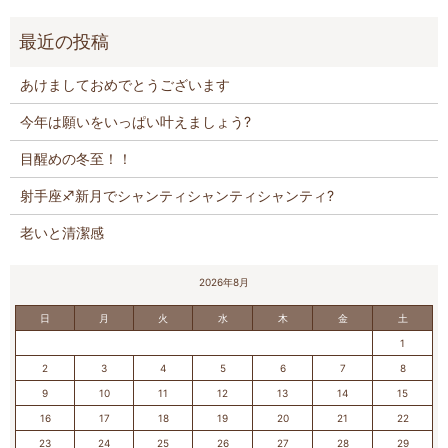
あけましておめでとうございます
今年は願いをいっぱい叶えましょう?
目醒めの冬至！！
射手座♐️新月でシャンティシャンティシャンティ?
老いと清潔感
2026年8月
日
月
火
水
木
金
土
1
2
3
4
5
6
7
8
9
10
11
12
13
14
15
16
17
18
19
20
21
22
23
24
25
26
27
28
29