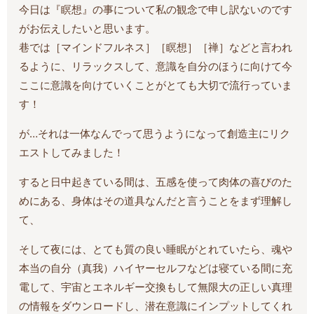
今日は『瞑想』の事について私の観念で申し訳ないのです
がお伝えしたいと思います。
巷では［マインドフルネス］［瞑想］［禅］などと言われ
るように、リラックスして、意識を自分のほうに向けて今
ここに意識を向けていくことがとても大切で流行っていま
す！
が…それは一体なんでって思うようになって創造主にリク
エストしてみました！
すると日中起きている間は、五感を使って肉体の喜びのた
めにある、身体はその道具なんだと言うことをまず理解し
て、
そして夜には、とても質の良い睡眠がとれていたら、魂や
本当の自分（真我）ハイヤーセルフなどは寝ている間に充
電して、宇宙とエネルギー交換もして無限大の正しい真理
の情報をダウンロードし、潜在意識にインプットしてくれ