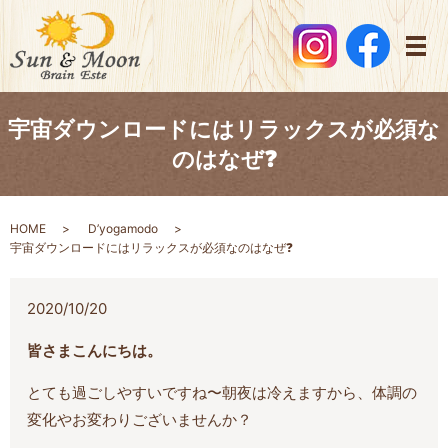
メ
宇宙ダウンロードにはリラックスが必須な
のはなぜ❓
HOME
D’yogamodo
宇宙ダウンロードにはリラックスが必須なのはなぜ❓
2020/10/20
皆さまこんにちは。
とても過ごしやすいですね〜朝夜は冷えますから、体調の
変化やお変わりございませんか？