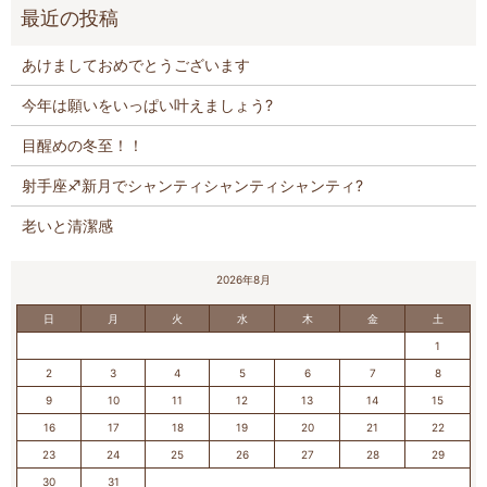
あけましておめでとうございます
今年は願いをいっぱい叶えましょう?
目醒めの冬至！！
射手座♐️新月でシャンティシャンティシャンティ?
老いと清潔感
2026年8月
日
月
火
水
木
金
土
1
2
3
4
5
6
7
8
9
10
11
12
13
14
15
16
17
18
19
20
21
22
23
24
25
26
27
28
29
30
31