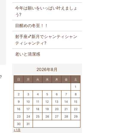
今年は願いをいっぱい叶えましょ
う?
目醒めの冬至！！
射手座♐️新月でシャンティシャン
ティシャンティ?
老いと清潔感
2026年8月
?
日
月
火
水
木
金
土
1
2
3
4
5
6
7
8
9
10
11
12
13
14
15
16
17
18
19
20
21
22
23
24
25
26
27
28
29
30
31
« 1月